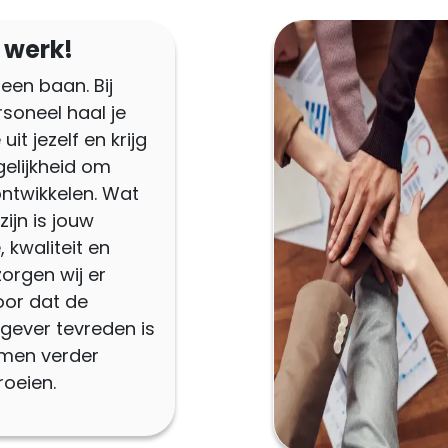
k werk!
 een baan. Bij
rsoneel haal je
uit jezelf en krijg
elijkheid om
 ontwikkelen. Wat
zijn is jouw
, kwaliteit en
zorgen wij er
or dat de
gever tevreden is
men verder
oeien.