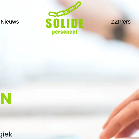
Nieuws
ZZP’ers
IN
giek