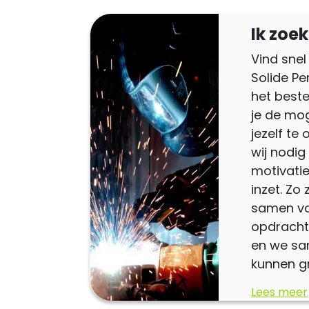
Ik zoe
Vind snel
Solide Pe
het beste 
je de mog
jezelf te
wij nodig 
motivatie
inzet. Zo 
samen vo
opdracht
en we sa
kunnen gr
Lees meer