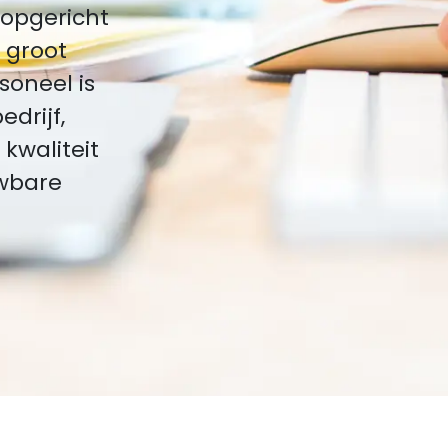
9 opgericht
 groot
soneel is
drijf,
kwaliteit
uwbare